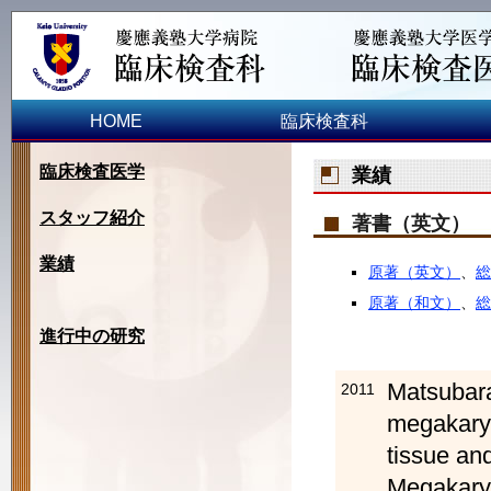
HOME
臨床検査科
臨床検査医学
業績
スタッフ紹介
著書（英文）
業績
原著（英文）
、
総
原著（和文）
、
総
進行中の研究
Matsubar
2011
megakaryo
tissue an
Megakary