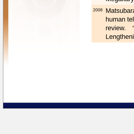
Matsubara
2008
human tel
review. “
Lengthen