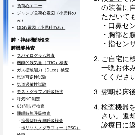
負荷心エコー
の装着に
ジャンプ負荷心電図（小児科の
ただいて
み）
・口鼻セ
OD心電図（小児科のみ）
・胸部と
肺・神経機能検査
・指セン
肺機能検査
スパイログラム検査
ご自宅に
機能的残気量（FRC）検査
一晩お休
ガス拡散能力（DLco）検査
てくださ
気道可逆性試験
気道過敏性試験
翌朝起床
モストグラフ／呼吸抵抗
呼気NO測定
検査機器を
6分間歩行検査
睡眠時無呼吸検査
さい。返
・
携帯型終夜無呼吸検査
診療日に
・
ポリソムノグラフィー（PSG）