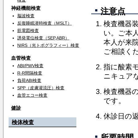
検査
神経機能検査
注意点
脳波検査
検査機器
反復睡眠潜時検査（MSLT）
筋電図検査
い。ご本
誘発電位検査（SEP,ABR）
本人が来
NIRS（光トポグラフィー）検査
ご相談く
血管検査
指に酸素
ABI/PWV検査
R-R間隔検査
ニキュア
負荷ABI検査
SPP（皮膚灌流圧）検査
検査機器
血管エコー検査
です。
健診
休診日の
検体検査
所要時間