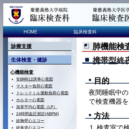
HOME
臨床検査科
肺機能検
診療支援
携帯型終
生体検査・健診
心機能検査
目的
安静時12誘導心電図
マスター負荷心電図
夜間睡眠中の
トレッドミル運動負荷心電図
ホルター心電図
で検査機器を
加算平均心電図（LP）
24時間血圧測定(ABPM)
方法
経胸壁心エコー
検査室で
経食道心エコー